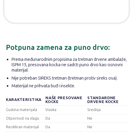
Potpuna zamena za puno drvo:
Prema međunarodnim propisima za tretman drvene ambalaže,
ISPM 15, presovana kocka ne sadrži puno drvo kao osnovni
materijal.
Nije potreban SIREKS tretman (tretman protiv sireks osa).
Materijal ne prihvata buđ i insekte.
NAŠE PRESOVANE
STANDARDNE
KARAKTERISTIKA
KOCKE
DRVENE KOCKE
Gustina materijala
Visoka
Srednja
Otpornost na vlagu
Da
Ne
Recikliran materijal
Da
Ne