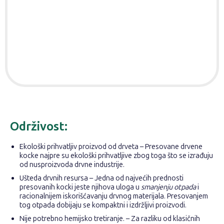
Održivost:
Ekološki prihvatljiv proizvod od drveta – Presovane drvene
kocke najpre su ekološki prihvatljive zbog toga što se izrađuju
od nusproizvoda drvne industrije.
Ušteda drvnih resursa – Jedna od najvećih prednosti
presovanih kocki jeste njihova uloga u
smanjenju otpada
i
racionalnijem iskorišćavanju drvnog materijala. Presovanjem
tog otpada dobijaju se kompaktni i izdržljivi proizvodi.
Nije potrebno hemijsko tretiranje. – Za razliku od klasičnih