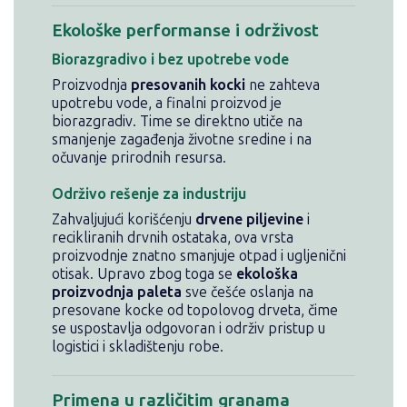
Ekološke performanse i održivost
Biorazgradivo i bez upotrebe vode
Proizvodnja
presovanih kocki
ne zahteva
upotrebu vode, a finalni proizvod je
biorazgradiv. Time se direktno utiče na
smanjenje zagađenja životne sredine i na
očuvanje prirodnih resursa.
Održivo rešenje za industriju
Zahvaljujući korišćenju
drvene piljevine
i
recikliranih drvnih ostataka, ova vrsta
proizvodnje znatno smanjuje otpad i ugljenični
otisak. Upravo zbog toga se
ekološka
proizvodnja paleta
sve češće oslanja na
presovane kocke od topolovog drveta, čime
se uspostavlja odgovoran i održiv pristup u
logistici i skladištenju robe.
Primena u različitim granama