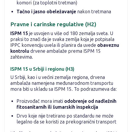
komori (za toplotni tretman)
Tačno i jasno obeležavanje
nakon tretmana
Pravne i carinske regulative (H2)
ISPM 15
je usvojen u više od 180 zemalja sveta. U
praksi to znači da je svaka zemlja koja je potpisala
IPPC konvenciju uvela ili planira da uvede
obaveznu
kontrolu
drvene ambalaže prema ISPM 15
zahtevima.
ISPM 15 u Srbiji i regionu (H3)
U Srbiji, kao i u većini zemalja regiona, drvena
ambalaža namenjena međunarodnom transportu
mora biti u skladu sa ISPM 15. To podrazumeva da:
Proizvođač mora imati
odobrenje od nadležnih
fitosanitarnih ili šumarskih inspekcija
Drvo koje nije tretirano po standardu ne može
legalno da se koristi za prekogranični transport