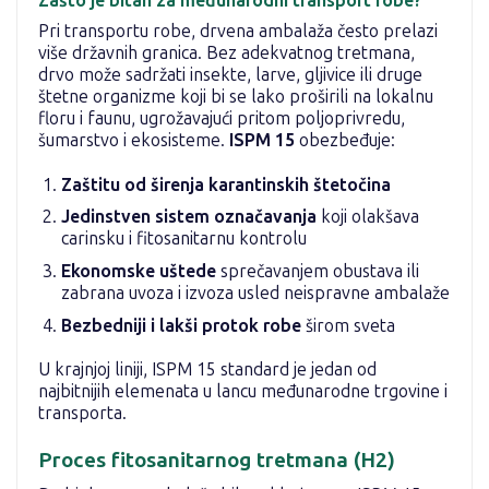
Zašto je bitan za međunarodni transport robe?
Pri transportu robe, drvena ambalaža često prelazi
više državnih granica. Bez adekvatnog tretmana,
drvo može sadržati insekte, larve, gljivice ili druge
štetne organizme koji bi se lako proširili na lokalnu
floru i faunu, ugrožavajući pritom poljoprivredu,
šumarstvo i ekosisteme.
ISPM 15
obezbeđuje:
Zaštitu od širenja karantinskih štetočina
Jedinstven sistem označavanja
koji olakšava
carinsku i fitosanitarnu kontrolu
Ekonomske uštede
sprečavanjem obustava ili
zabrana uvoza i izvoza usled neispravne ambalaže
Bezbedniji i lakši protok robe
širom sveta
U krajnjoj liniji, ISPM 15 standard je jedan od
najbitnijih elemenata u lancu međunarodne trgovine i
transporta.
Proces fitosanitarnog tretmana (H2)