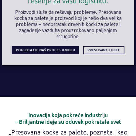
rešenje za vašu logistiku.
Proizvodi služe da rešavaju probleme. Presovana
kocka za palete je proizvod koji je rešio dva velika
problema – nedostatak drvenih kocki za palete i
zagađenje vazduha prouzrokovano paljenjem
strugotine.
POGLEDAJTE NAŠ PROCES U VIDEU
PRESOVANE KOCKE
Inovacija koja pokreće industriju
– Brilijantne ideje su oduvek pokretale svet
„Presovana kocka za palete, poznata i kao