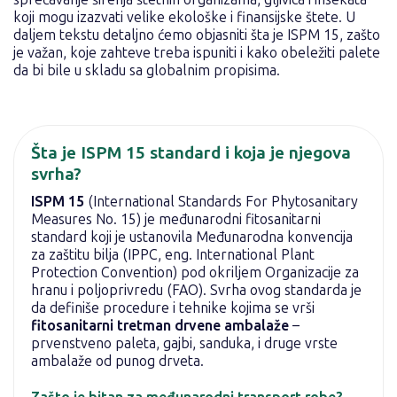
koji mogu izazvati velike ekološke i finansijske štete. U
daljem tekstu detaljno ćemo objasniti šta je ISPM 15, zašto
je važan, koje zahteve treba ispuniti i kako obeležiti palete
da bi bile u skladu sa globalnim propisima.
Šta je ISPM 15 standard i koja je njegova
svrha?
ISPM 15
(International Standards For Phytosanitary
Measures No. 15) je međunarodni fitosanitarni
standard koji je ustanovila Međunarodna konvencija
za zaštitu bilja (IPPC, eng. International Plant
Protection Convention) pod okriljem Organizacije za
hranu i poljoprivredu (FAO). Svrha ovog standarda je
da definiše procedure i tehnike kojima se vrši
fitosanitarni tretman drvene ambalaže
–
prvenstveno paleta, gajbi, sanduka, i druge vrste
ambalaže od punog drveta.