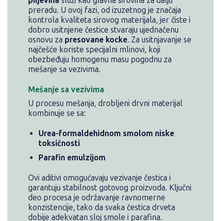
piljevina
služi kao glavna sirovina za dalju
preradu. U ovoj fazi, od izuzetnog je značaja
kontrola kvaliteta sirovog materijala, jer čiste i
dobro usitnjene čestice stvaraju ujednačenu
osnovu za
presovane kocke
. Za usitnjavanje se
najčešće koriste specijalni mlinovi, koji
obezbeđuju homogenu masu pogodnu za
mešanje sa vezivima.
Mešanje sa vezivima
U procesu mešanja, drobljeni drvni materijal
kombinuje se sa:
Urea-formaldehidnom smolom niske
toksičnosti
Parafin emulzijom
Ovi aditivi omogućavaju vezivanje čestica i
garantuju stabilnost gotovog proizvoda. Ključni
deo procesa je održavanje ravnomerne
konzistencije, tako da svaka čestica drveta
dobije adekvatan sloj smole i parafina.