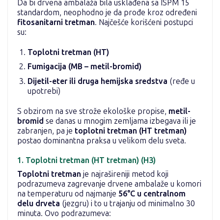
Da bi drvena ambalaža bila usklađena sa ISPM 15
standardom, neophodno je da prođe kroz određeni
fitosanitarni tretman
. Najčešće korišćeni postupci
su:
Toplotni tretman (HT)
Fumigacija (MB – metil-bromid)
Dijetil-eter ili druga hemijska sredstva
(ređe u
upotrebi)
S obzirom na sve strože ekološke propise,
metil-
bromid
se danas u mnogim zemljama izbegava ili je
zabranjen, pa je
toplotni tretman (HT tretman)
postao dominantna praksa u velikom delu sveta.
1. Toplotni tretman (HT tretman) (H3)
Toplotni tretman
je najrašireniji metod koji
podrazumeva zagrevanje drvene ambalaže u komori
na temperaturu od najmanje
56°C u centralnom
delu drveta
(jezgru) i to u trajanju od minimalno 30
minuta. Ovo podrazumeva: