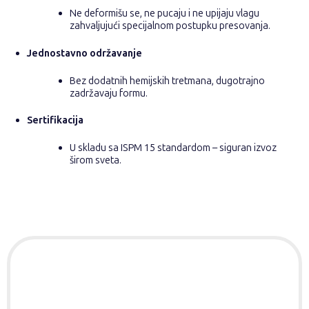
Ne deformišu se, ne pucaju i ne upijaju vlagu
zahvaljujući specijalnom postupku presovanja.
Jednostavno održavanje
Bez dodatnih hemijskih tretmana, dugotrajno
zadržavaju formu.
Sertifikacija
U skladu sa ISPM 15 standardom – siguran izvoz
širom sveta.