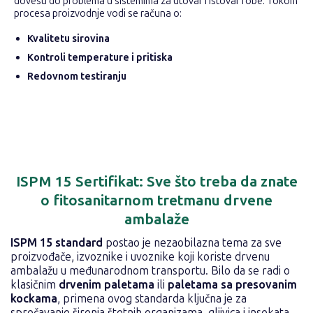
dovesti do problema u sistemima za utovar i istovar robe. Tokom
procesa proizvodnje vodi se računa o:
Kvalitetu sirovina
Kontroli temperature i pritiska
Redovnom testiranju
ISPM 15 Sertifikat: Sve što treba da znate
o fitosanitarnom tretmanu drvene
ambalaže
ISPM 15 standard
postao je nezaobilazna tema za sve
proizvođače, izvoznike i uvoznike koji koriste drvenu
ambalažu u međunarodnom transportu. Bilo da se radi o
klasičnim
drvenim paletama
ili
paletama sa presovanim
kockama
, primena ovog standarda ključna je za
sprečavanje širenja štetnih organizama, gljivica i insekata