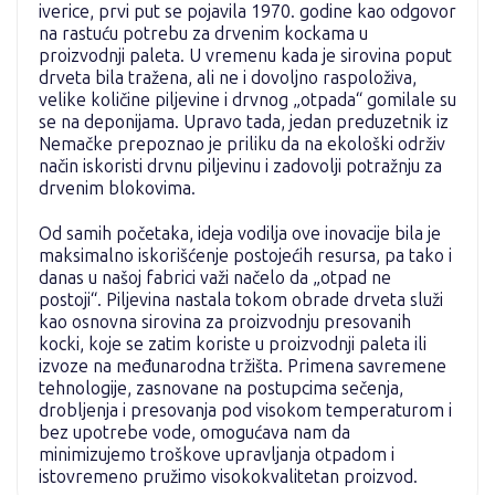
iverice, prvi put se pojavila 1970. godine kao odgovor
na rastuću potrebu za drvenim kockama u
proizvodnji paleta. U vremenu kada je sirovina poput
drveta bila tražena, ali ne i dovoljno raspoloživa,
velike količine piljevine i drvnog „otpada“ gomilale su
se na deponijama. Upravo tada, jedan preduzetnik iz
Nemačke prepoznao je priliku da na ekološki održiv
način iskoristi drvnu piljevinu i zadovolji potražnju za
drvenim blokovima.
Od samih početaka, ideja vodilja ove inovacije bila je
maksimalno iskorišćenje postojećih resursa, pa tako i
danas u našoj fabrici važi načelo da „otpad ne
postoji“. Piljevina nastala tokom obrade drveta služi
kao osnovna sirovina za proizvodnju presovanih
kocki, koje se zatim koriste u proizvodnji paleta ili
izvoze na međunarodna tržišta. Primena savremene
tehnologije, zasnovane na postupcima sečenja,
drobljenja i presovanja pod visokom temperaturom i
bez upotrebe vode, omogućava nam da
minimizujemo troškove upravljanja otpadom i
istovremeno pružimo visokokvalitetan proizvod.