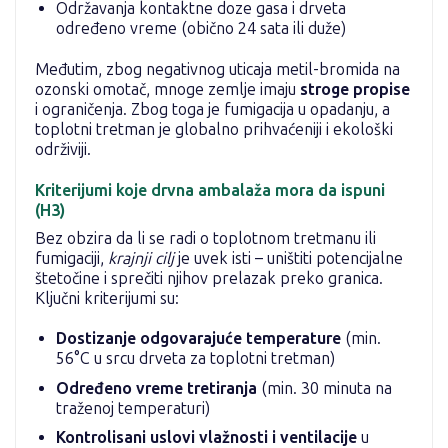
Održavanja kontaktne doze gasa i drveta
određeno vreme (obično 24 sata ili duže)
Međutim, zbog negativnog uticaja metil-bromida na
ozonski omotač, mnoge zemlje imaju
stroge propise
i ograničenja. Zbog toga je fumigacija u opadanju, a
toplotni tretman je globalno prihvaćeniji i ekološki
održiviji.
Kriterijumi koje drvna ambalaža mora da ispuni
(H3)
Bez obzira da li se radi o toplotnom tretmanu ili
fumigaciji,
krajnji cilj
je uvek isti – uništiti potencijalne
štetočine i sprečiti njihov prelazak preko granica.
Ključni kriterijumi su:
Dostizanje odgovarajuće temperature
(min.
56°C u srcu drveta za toplotni tretman)
Određeno vreme tretiranja
(min. 30 minuta na
traženoj temperaturi)
Kontrolisani uslovi vlažnosti i ventilacije
u