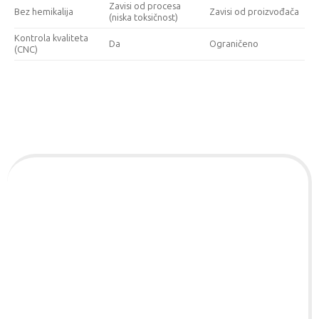
Zavisi od procesa
Bez hemikalija
Zavisi od proizvođača
(niska toksičnost)
Kontrola kvaliteta
Da
Ograničeno
(CNC)