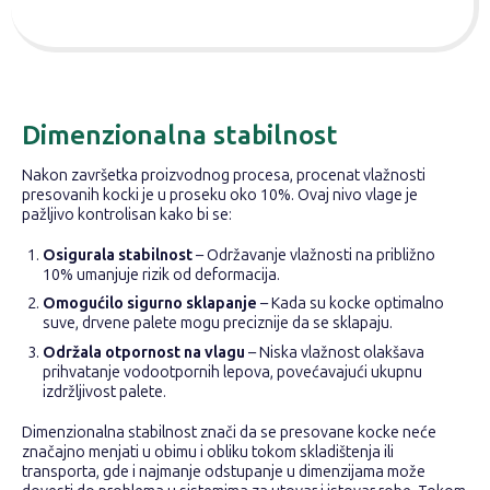
Dimenzionalna stabilnost
Nakon završetka proizvodnog procesa, procenat vlažnosti
presovanih kocki je u proseku oko 10%. Ovaj nivo vlage je
pažljivo kontrolisan kako bi se:
Osigurala stabilnost
– Održavanje vlažnosti na približno
10% umanjuje rizik od deformacija.
Omogućilo sigurno sklapanje
– Kada su kocke optimalno
suve, drvene palete mogu preciznije da se sklapaju.
Održala otpornost na vlagu
– Niska vlažnost olakšava
prihvatanje vodootpornih lepova, povećavajući ukupnu
izdržljivost palete.
Dimenzionalna stabilnost znači da se presovane kocke neće
značajno menjati u obimu i obliku tokom skladištenja ili
transporta, gde i najmanje odstupanje u dimenzijama može