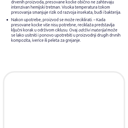
drvenih proizvoda, presovane kocke obično ne zahtevaju
intenzivan hemijski tretman. Visoka temperatura tokom
presovanja smanjuje rizik od razvoja insekata, buđi i bakterija.
Nakon upotrebe, proizvod se može reciklirati. – Kada
presovane kocke više nisu potrebne, reciklaža predstavlja
ključni korak u održivom ciklusu. Ovaj
održivi materijal
može
se lako usitniti i ponovo upotrebiti u proizvodnji drugih drvnih
kompozita, iverice ili peleta za grejanje.