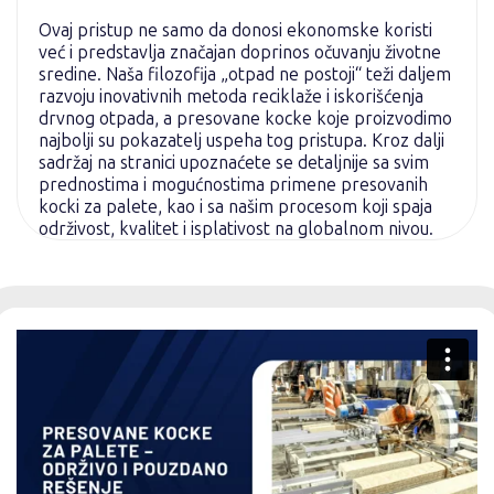
Ovaj pristup ne samo da donosi ekonomske koristi
već i predstavlja značajan doprinos očuvanju životne
sredine. Naša filozofija „otpad ne postoji“ teži daljem
razvoju inovativnih metoda reciklaže i iskorišćenja
drvnog otpada, a presovane kocke koje proizvodimo
najbolji su pokazatelj uspeha tog pristupa. Kroz dalji
sadržaj na stranici upoznaćete se detaljnije sa svim
prednostima i mogućnostima primene presovanih
kocki za palete, kao i sa našim procesom koji spaja
održivost, kvalitet i isplativost na globalnom nivou.