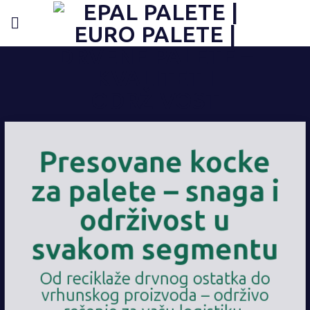
Preskoči
content
na
sadržaj
Presovane kocke
za palete – snaga i
održivost u
svakom segmentu
Od reciklaže drvnog ostatka do
vrhunskog proizvoda – održivo