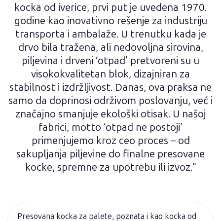
kocka od iverice, prvi put je uvedena 1970.
godine kao inovativno rešenje za industriju
transporta i ambalaže. U trenutku kada je
drvo bila tražena, ali nedovoljna sirovina,
piljevina i drveni ‘otpad’ pretvoreni su u
visokokvalitetan blok, dizajniran za
stabilnost i izdržljivost. Danas, ova praksa ne
samo da doprinosi održivom poslovanju, već i
značajno smanjuje ekološki otisak. U našoj
fabrici, motto ‘otpad ne postoji’
primenjujemo kroz ceo proces – od
sakupljanja piljevine do finalne presovane
kocke, spremne za upotrebu ili izvoz.“
Presovana kocka za palete, poznata i kao kocka od