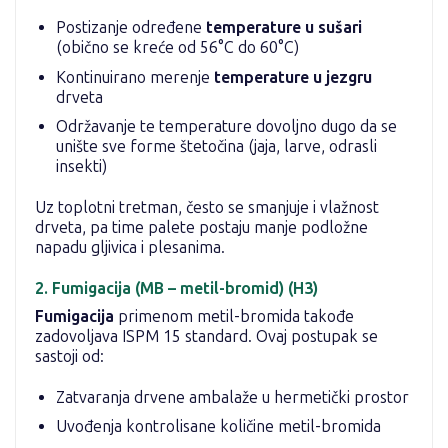
Postizanje određene
temperature u sušari
(obično se kreće od 56°C do 60°C)
Kontinuirano merenje
temperature u jezgru
drveta
Održavanje te temperature dovoljno dugo da se
unište sve forme štetočina (jaja, larve, odrasli
insekti)
Uz toplotni tretman, često se smanjuje i vlažnost
drveta, pa time palete postaju manje podložne
napadu gljivica i plesanima.
2. Fumigacija (MB – metil-bromid) (H3)
Fumigacija
primenom metil-bromida takođe
zadovoljava ISPM 15 standard. Ovaj postupak se
sastoji od:
Zatvaranja drvene ambalaže u hermetički prostor
Uvođenja kontrolisane količine metil-bromida