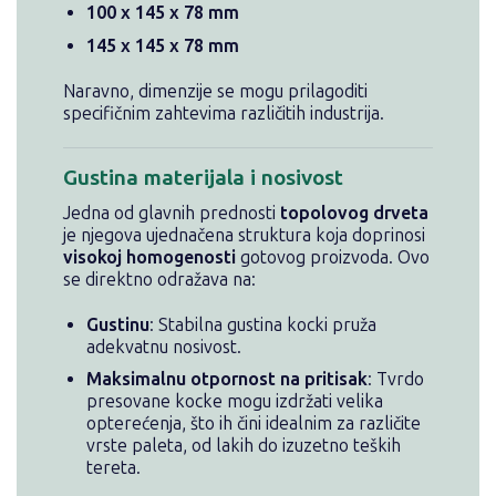
100 x 145 x 78 mm
145 x 145 x 78 mm
Naravno, dimenzije se mogu prilagoditi
specifičnim zahtevima različitih industrija.
Gustina materijala i nosivost
Jedna od glavnih prednosti
topolovog drveta
je njegova ujednačena struktura koja doprinosi
visokoj homogenosti
gotovog proizvoda. Ovo
se direktno odražava na:
Gustinu
: Stabilna gustina kocki pruža
adekvatnu nosivost.
Maksimalnu otpornost na pritisak
: Tvrdo
presovane kocke mogu izdržati velika
opterećenja, što ih čini idealnim za različite
vrste paleta, od lakih do izuzetno teških
tereta.