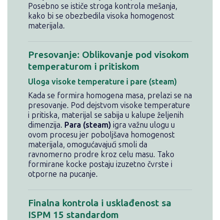
Posebno se ističe stroga kontrola mešanja,
kako bi se obezbedila visoka homogenost
materijala.
Presovanje: Oblikovanje pod visokom
temperaturom i pritiskom
Uloga visoke temperature i pare (steam)
Kada se formira homogena masa, prelazi se na
presovanje. Pod dejstvom visoke temperature
i pritiska, materijal se sabija u kalupe željenih
dimenzija.
Para (steam)
igra važnu ulogu u
ovom procesu jer poboljšava homogenost
materijala, omogućavajući smoli da
ravnomerno prodre kroz celu masu. Tako
formirane kocke postaju izuzetno čvrste i
otporne na pucanje.
Finalna kontrola i usklađenost sa
ISPM 15 standardom