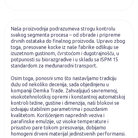
Naša proizvodnja podrazumeva strogu kontrolu
svakog segmenta procesa – od obrade i pripreme
drvnih ostataka do finalnog proizvoda. Upravo zbog
toga, presovane kocke iz naše fabrike odlikuju se
izuzetnom gustinom, čvrstoćom i dugotrajnošću, u
potpunosti su biorazgradive i u skladu sa ISPM 15
standardom za međunarodni transport.
Osim toga, ponosni smo što nastavljamo tradiciju
dužu od nekoliko decenija, sada objedinjenu u
kompaniji Demka Trade. Zahvaljujući savremenoj,
visokotehnološkoj opremi i konstantnoj automatskoj
kontroli težine, gustine i dimenzija, naši blokovi se
izdvajaju stabilnim parametrima i pouzdanim
kvalitetom. Korišćenjem naprednih veziva i
parafinske emulzije, uz visoke temperature i
prisustvo pare tokom presovanja, dobijamo
homogeni drveni materijal jedinstvenih performansi.