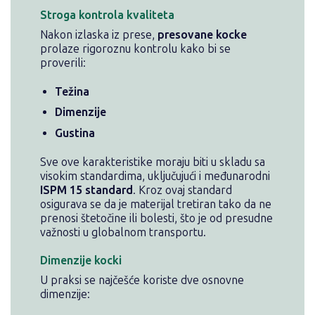
Stroga kontrola kvaliteta
Nakon izlaska iz prese,
presovane kocke
prolaze rigoroznu kontrolu kako bi se
proverili:
Težina
Dimenzije
Gustina
Sve ove karakteristike moraju biti u skladu sa
visokim standardima, uključujući i međunarodni
ISPM 15 standard
. Kroz ovaj standard
osigurava se da je materijal tretiran tako da ne
prenosi štetočine ili bolesti, što je od presudne
važnosti u globalnom transportu.
Dimenzije kocki
U praksi se najčešće koriste dve osnovne
dimenzije: