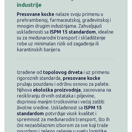
industrije
Presovane kocke
nalaze svoju primenu u
prehrambenoj, farmaceutskoj, građevinskoj i
mnogim drugim industrijama. Zahvaljujući
usklađenosti sa
ISPM 15 standardom
, idealne
su za međunarodni transport i skladištenje
robe uz minimalan rizik od zagađenja ili
karantinskih barijera.
Izrađene od
topolovog drveta
i uz primenu
rigoroznih standarda,
presovane kocke
pružaju pouzdanu i održivu osnovu za palete.
Njihova
ekološka proizvodnja
, zasnovana na
recikliranju drvnih ostataka i piljevine,
doprinosi manjim troškovima i većoj zaštiti
životne sredine. Usklađenost sa
ISPM 15
standardom
potvrđuje visok kvalitet i
spremnost za međunarodni transport, što ih
čini nezaobilaznim izborom za sve koji traže
pouzdano i zeleno rešenje u svetu logistike.