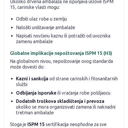
Ukoliko drvena ambalaža ne ispunjava uslove ISPM
15, carinske vlasti mogu:
Odbiti ulaz robe u zemlju
Naložiti uništavanje ambalaže
Napisati novčanu kaznu ili potražiti od uvoznika
zamenu ambalaže
Globalne implikacije nepoštovanja ISPM 15 (H3)
Na globalnom nivou, nepoštovanje ovog standarda
može dovesti do:
Kazni i sankcija
od strane carinskih i fitosanitarnih
službi
Odbijanja isporuke
ili vraćanja robe pošiljaocu
Dodatnih troškova skladištenja i prevoza
ukoliko se mora organizovati zamena ili naknadni
tretman ambalaže
Stoga je
ISPM 15
sertifikacija neophodna za sve