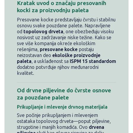
Kratak uvod o značaju presovanih
kocki za proizvodnju paleta
Presovane kocke predstavljaju čvrstu i stabilnu
osnovu svake pouzdane palete. Napravljene
od
topolovog drveta
, one obezbeđuju visoku
nosivost uz zadržavanje niske težine. Kako se
sve više kompanija okreće ekološkim
rešenjima,
presovane kocke
postaju
neizostavan deo
ekološke proizvodnje
paleta
, a usklađenost sa
ISPM 15 standardom
dodatno potvrđuje njihov međunarodni
kvalitet.
Od drvne piljevine do čvrste osnove
za pouzdane palete
Prikupljanje i mlevenje drvnog materijala
Sve počinje prikupljanjem i mlevenjem
ostataka topolovog drveta—poput piljevine,
strugotine i manjih komadića. Ovo
drvena