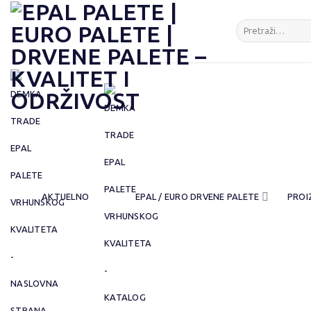
Preskoči
content
na
Pretraga
za:
sadržaj
AKTUELNO
EPAL / EURO DRVENE PALETE
PROI