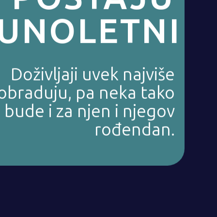
UNOLETNI
Doživljaji uvek najviše
obraduju, pa neka tako
bude i za njen i njegov
rođendan.